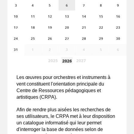
3
4
5
6
7
8
9
10
11
12
13
14
15
16
17
18
19
20
21
22
23
24
25
26
27
28
29
30
31
1
2
3
4
5
6
2025
2027
2026
Les
œuvres
pour orchestres et instruments à
vent constituent l'orientation principale du
Centre de Ressources pédagogiques et
artistiques (CRPA).
Afin de rendre plus aisées les recherches de
ses utilisateurs, le CRPA met à leur disposition
un catalogue informatisé qui leur permet
d'interroger la base de données selon de