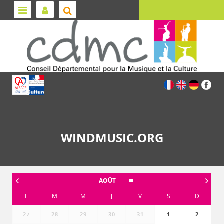
WINDMUSIC.ORG
AOÛT
L
M
M
J
V
S
D
27
28
29
30
31
1
2