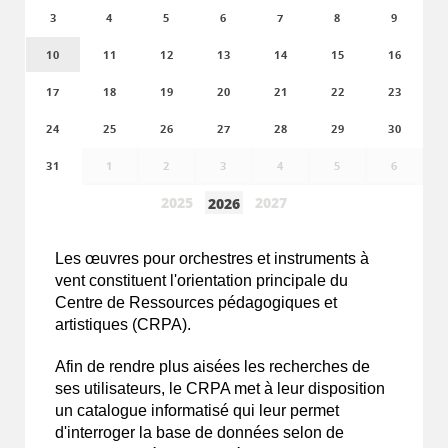
3
4
5
6
7
8
9
10
11
12
13
14
15
16
17
18
19
20
21
22
23
24
25
26
27
28
29
30
31
1
2
3
4
5
6
2025
2027
2026
Les
œuvres
pour orchestres et instruments à
vent constituent l'orientation principale du
Centre de Ressources pédagogiques et
artistiques (CRPA).
Afin de rendre plus aisées les recherches de
ses utilisateurs, le CRPA met à leur disposition
un catalogue informatisé qui leur permet
d'interroger la base de données selon de