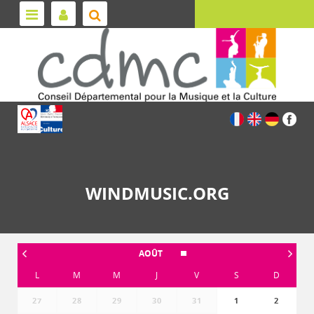
WINDMUSIC.ORG
AOÛT
L
M
M
J
V
S
D
27
28
29
30
31
1
2